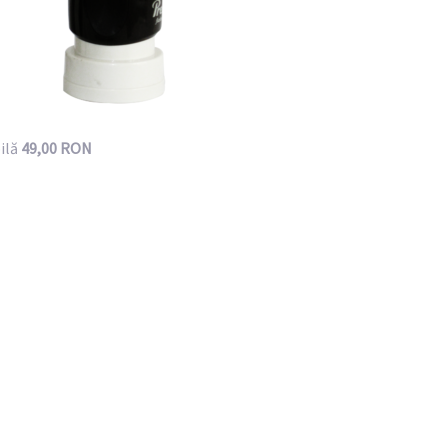
ilă
49,00 RON