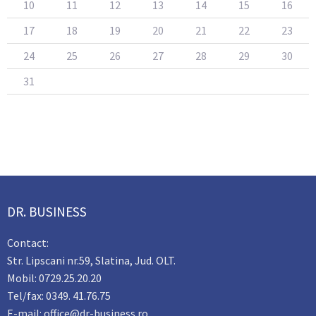
10
11
12
13
14
15
16
17
18
19
20
21
22
23
24
25
26
27
28
29
30
31
DR. BUSINESS
Contact:
Str. Lipscani nr.59, Slatina, Jud. OLT.
Mobil: 0729.25.20.20
Tel/fax: 0349. 41.76.75
E-mail: office@dr-business.ro