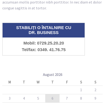
accumsan mollis porttitor nibh porttitor. In nec diam et dolor
congue sagittis in at tortor.
STABILIȚI O ÎNTALNIRE CU
DR. BUSINESS
Mobil: 0729.25.20.20
Tel/fax: 0349. 41.76.75
August 2026
M
T
W
T
F
S
S
1
2
3
4
5
6
7
8
9