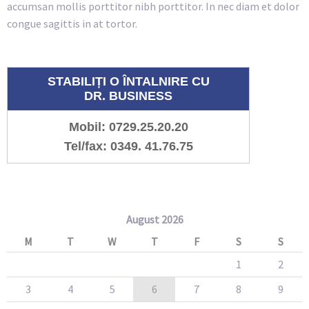
accumsan mollis porttitor nibh porttitor. In nec diam et dolor
congue sagittis in at tortor.
STABILIȚI O ÎNTALNIRE CU
DR. BUSINESS
Mobil: 0729.25.20.20
Tel/fax: 0349. 41.76.75
August 2026
M
T
W
T
F
S
S
1
2
3
4
5
6
7
8
9