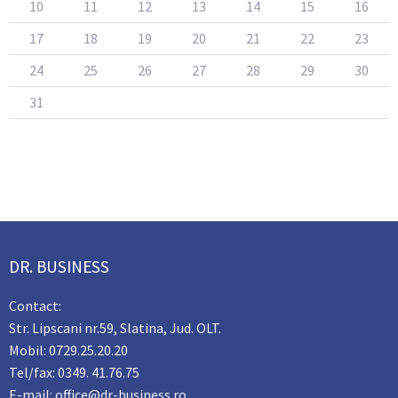
10
11
12
13
14
15
16
17
18
19
20
21
22
23
24
25
26
27
28
29
30
31
DR. BUSINESS
Contact:
Str. Lipscani nr.59, Slatina, Jud. OLT.
Mobil: 0729.25.20.20
Tel/fax: 0349. 41.76.75
E-mail: office@dr-business.ro