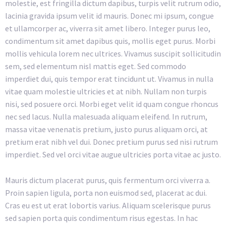
molestie, est fringilla dictum dapibus, turpis velit rutrum odio,
lacinia gravida ipsum velit id mauris. Donec mi ipsum, congue
et ullamcorper ac, viverra sit amet libero. Integer purus leo,
condimentum sit amet dapibus quis, mollis eget purus. Morbi
mollis vehicula lorem nec ultrices. Vivamus suscipit sollicitudin
sem, sed elementum nisl mattis eget. Sed commodo
imperdiet dui, quis tempor erat tincidunt ut. Vivamus in nulla
vitae quam molestie ultricies et at nibh. Nullam non turpis
nisi, sed posuere orci. Morbi eget velit id quam congue rhoncus
nec sed lacus. Nulla malesuada aliquam eleifend. In rutrum,
massa vitae venenatis pretium, justo purus aliquam orci, at
pretium erat nibh vel dui. Donec pretium purus sed nisi rutrum
imperdiet. Sed vel orci vitae augue ultricies porta vitae ac justo.
Mauris dictum placerat purus, quis fermentum orci viverra a.
Proin sapien ligula, porta non euismod sed, placerat ac dui.
Cras eu est ut erat lobortis varius. Aliquam scelerisque purus
sed sapien porta quis condimentum risus egestas. In hac