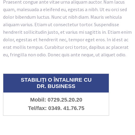
Praesent congue ante vitae urna aliquam auctor. Nam lacus
quam, malesuada a eleifend eu, egestas a nibh. Ut eu orci sed
dolor bibendum luctus. Nunc ut nibh diam. Mauris vehicula
aliquam varius. Etiam ut consectetur tortor. Suspendisse
hendrerit sollicitudin justo, et varius mi sagittis in. Etiam enim
dolor, egestas et hendrerit nec, tempor eget eros. In id est ac
erat mollis tempus. Curabitur orci tortor, dapibus ac placerat
eu, fringilla non odio. Donec quis ante neque, ut aliquet odio.
STABILIȚI O ÎNTALNIRE CU
DR. BUSINESS
Mobil: 0729.25.20.20
Tel/fax: 0349. 41.76.75